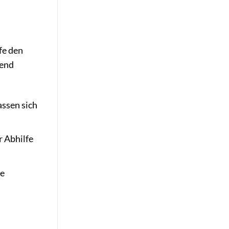
fe den
hend
assen sich
r Abhilfe
se