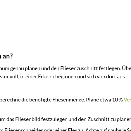
h an?
aum genau planen und den Fliesenzuschnitt festlegen. Über
innvoll, in einer Ecke zu beginnen und sich von dort aus
erechne die benötigte Fliesenmenge. Plane etwa 10 %
Ver
um das Fliesenbild festzulegen und den Zuschnitt zu plane
m Fliesenschneider oder einer Flex zu. Achte auf saubere S