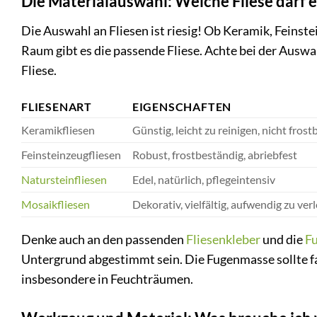
Die Materialauswahl: Welche Fliese darf e
Die Auswahl an Fliesen ist riesig! Ob Keramik, Feins
Raum gibt es die passende Fliese. Achte bei der Auswa
Fliese.
FLIESENART
EIGENSCHAFTEN
Keramikfliesen
Günstig, leicht zu reinigen, nicht fros
Feinsteinzeugfliesen
Robust, frostbeständig, abriebfest
Natursteinfliesen
Edel, natürlich, pflegeintensiv
Mosaikfliesen
Dekorativ, vielfältig, aufwendig zu ver
Denke auch an den passenden
Fliesenkleber
und die
F
Untergrund abgestimmt sein. Die Fugenmasse sollte fa
insbesondere in Feuchträumen.