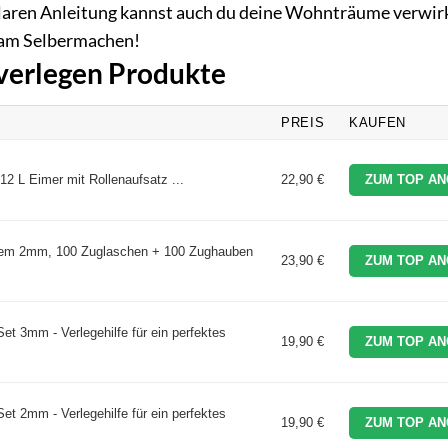
laren Anleitung kannst auch du deine Wohnträume verwirk
e am Selbermachen!
 verlegen Produkte
PREIS
KAUFEN
2 L Eimer mit Rollenaufsatz ...
22,90 €
ZUM TOP AN
tem 2mm, 100 Zuglaschen + 100 Zughauben
23,90 €
ZUM TOP AN
et 3mm - Verlegehilfe für ein perfektes
19,90 €
ZUM TOP AN
et 2mm - Verlegehilfe für ein perfektes
19,90 €
ZUM TOP AN