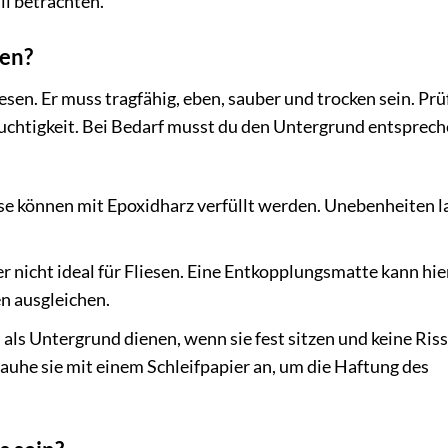
il betrachten.
den?
sen. Er muss tragfähig, eben, sauber und trocken sein. Prü
euchtigkeit. Bei Bedarf musst du den Untergrund entsprec
isse können mit Epoxidharz verfüllt werden. Unebenheiten l
 nicht ideal für Fliesen. Eine Entkopplungsmatte kann hie
n ausgleichen.
ls Untergrund dienen, wenn sie fest sitzen und keine Ris
rauhe sie mit einem Schleifpapier an, um die Haftung des