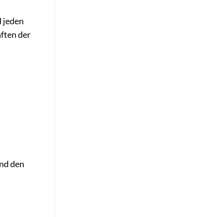
d jeden
aften der
und den