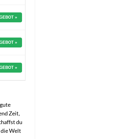
GEBOT »
GEBOT »
GEBOT »
 gute
end Zeit,
haffst du
 die Welt