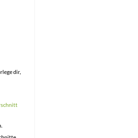
lege dir,
schnitt
n.
chnitte,