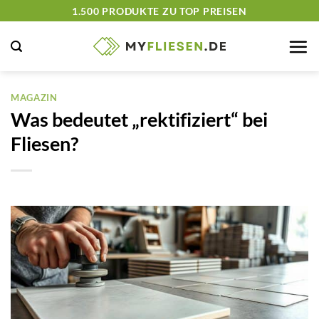
Zum
1.500 PRODUKTE ZU TOP PREISEN
Inhalt
springen
MAGAZIN
Was bedeutet „rektifiziert“ bei
Fliesen?