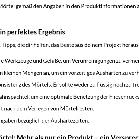
Mörtel gemäß den Angaben in den Produktinformationen aus
ein perfektes Ergebnis
e Tipps, die dir helfen, das Beste aus deinem Projekt herau
e Werkzeuge und Gefäße, um Verunreinigungen zu vermei
n kleinen Mengen an, um ein vorzeitiges Aushärten zu ver
onsistenz des Mörtels. Er sollte weder zu flüssig noch zu tr
ahnspachtel, um eine optimale Benetzung der Fliesenrücks
ort nach dem Verlegen von Mörtelresten.
ngaben bezüglich der Aushärtezeiten.
rtel: Mehr als nur ein Produkt – ein Verspre