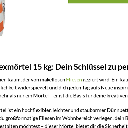
exmörtel 15 kg: Dein Schlüssel zu p
 einen Raum, der von makellosen
Fliesen
geziert wird. Ein Ra
lichkeit widerspiegelt und dich jeden Tag aufs Neue inspir
 mehr als nur ein Mörtel – er ist die Basis für deine kreati
el ist ein hochflexibler, leichter und staubarmer Dünnbett
b du großformatige Fliesen im Wohnbereich verlegen, dei
estalten möchtest – dieser Mörtel bietet dir die Sicherhei