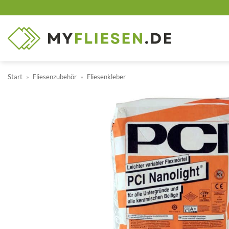
Zum
Inhalt
springen
Start
»
Fliesenzubehör
»
Fliesenkleber