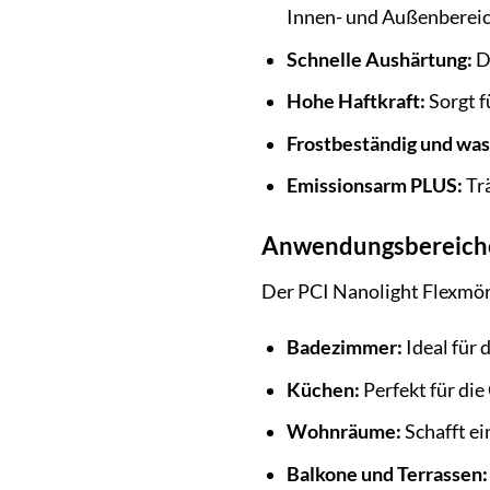
Innen- und Außenbereic
Schnelle Aushärtung:
De
Hohe Haftkraft:
Sorgt f
Frostbeständig und wa
Emissionsarm PLUS:
Trä
Anwendungsbereiche 
Der PCI Nanolight Flexmört
Badezimmer:
Ideal für
Küchen:
Perfekt für di
Wohnräume:
Schafft e
Balkone und Terrassen: