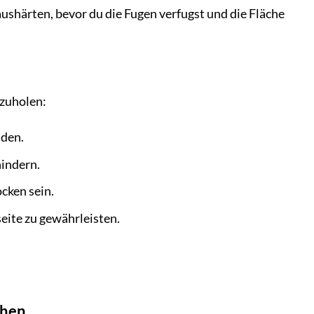
härten, bevor du die Fugen verfugst und die Fläche
szuholen:
den.
hindern.
ocken sein.
eite zu gewährleisten.
chen