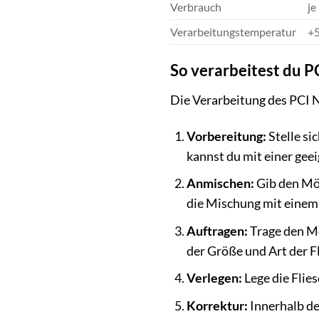
Verbrauch
je
Verarbeitungstemperatur
+5
So verarbeitest du P
Die Verarbeitung des PCI Na
Vorbereitung:
Stelle si
kannst du mit einer gee
Anmischen:
Gib den Mör
die Mischung mit einem
Auftragen:
Trage den Mö
der Größe und Art der F
Verlegen:
Lege die Flies
Korrektur:
Innerhalb de