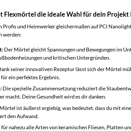
Flexmörtel die ideale Wahl für dein Projekt 
m Profis und Heimwerker gleichermaßen auf PCI Nanolight 
rn werden:
t:
Der Mörtel gleicht Spannungen und Bewegungen im Unte
Fußbodenheizungen und kritischen Untergründen.
ank seiner innovativen Rezeptur lässt sich der Mörtel mü
 für ein perfektes Ergebnis.
:
Die spezielle Zusammensetzung reduziert die Staubentwi
r macht. Deine Gesundheit wird es dir danken.
Mörtel ist äußerst ergiebig, was bedeutet, dass du mit ein
iert den Aufwand.
für nahezu alle Arten von keramischen Fliesen, Platten u