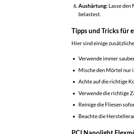
Aushärtung:
Lasse den 
belastest.
Tipps und Tricks für 
Hier sind einige zusätzlich
Verwende immer sauber
Mische den Mörtel nur i
Achte auf die richtige K
Verwende die richtige Z
Reinige die Fliesen sof
Beachte die Herstellera
PCI Nanolight Flexmö