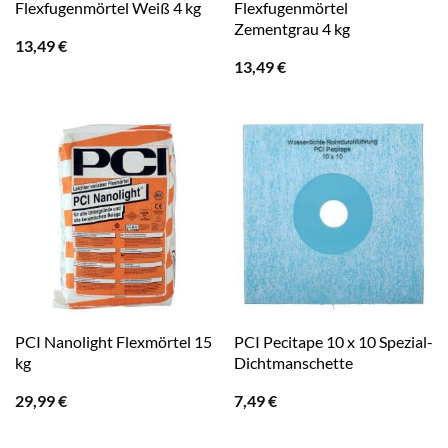
Flexfugenmörtel Weiß 4 kg
Flexfugenmörtel
Zementgrau 4 kg
13,49
€
13,49
€
PCI Nanolight Flexmörtel 15
PCI Pecitape 10 x 10 Spezial-
kg
Dichtmanschette
29,99
€
7,49
€