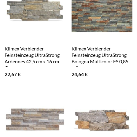
Klimex Verblender
Klimex Verblender
Feinsteinzeug UltraStrong
Feinsteinzeug UltraStrong
Ardennes 42,5 cm x 16 cm
Bologna Multicolor FS 0,85
Grau
m2
22,67
€
24,64
€