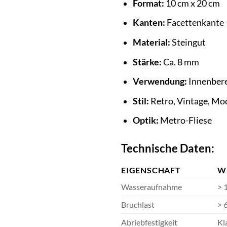
Format:
10 cm x 20 cm
Kanten:
Facettenkante
Material:
Steingut
Stärke:
Ca. 8 mm
Verwendung:
Innenber
Stil:
Retro, Vintage, Mo
Optik:
Metro-Fliese
Technische Daten:
EIGENSCHAFT
W
Wasseraufnahme
> 
Bruchlast
> 
Abriebfestigkeit
Kl