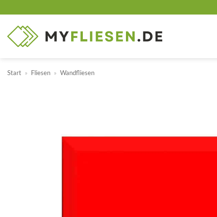
Zum
Inhalt
springen
Start
»
Fliesen
»
Wandfliesen