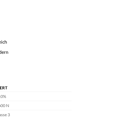
eich
dern
ERT
10%
600 N
asse 3