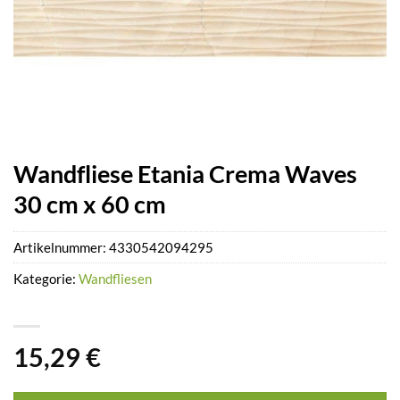
Wandfliese Etania Crema Waves
30 cm x 60 cm
Artikelnummer:
4330542094295
Kategorie:
Wandfliesen
15,29
€