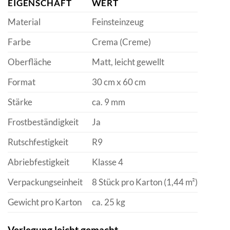
EIGENSCHAFT
WERT
Material
Feinsteinzeug
Farbe
Crema (Creme)
Oberfläche
Matt, leicht gewellt
Format
30 cm x 60 cm
Stärke
ca. 9 mm
Frostbeständigkeit
Ja
Rutschfestigkeit
R9
Abriebfestigkeit
Klasse 4
Verpackungseinheit
8 Stück pro Karton (1,44 m²)
Gewicht pro Karton
ca. 25 kg
Verlegung leicht gemacht