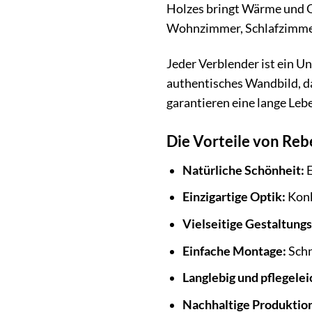
Holzes bringt Wärme und Ge
Wohnzimmer, Schlafzimmer, 
Jeder Verblender ist ein U
authentisches Wandbild, da
garantieren eine lange Leb
Die Vorteile von Reb
Natürliche Schönheit:
E
Einzigartige Optik:
Konk
Vielseitige Gestaltung
Einfache Montage:
Schn
Langlebig und pflegelei
Nachhaltige Produktio