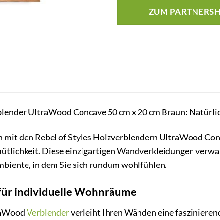
ZUM PARTNERS
lender UltraWood Concave 50 cm x 20 cm Braun: Natürlic
n mit den Rebel of Styles Holzverblendern UltraWood Co
tlichkeit. Diese einzigartigen Wandverkleidungen verwand
mbiente, in dem Sie sich rundum wohlfühlen.
 für individuelle Wohnräume
traWood
Verblender
verleiht Ihren Wänden eine faszinieren