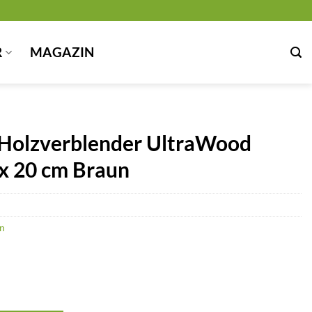
R
MAGAZIN
s Holzverblender UltraWood
x 20 cm Braun
n