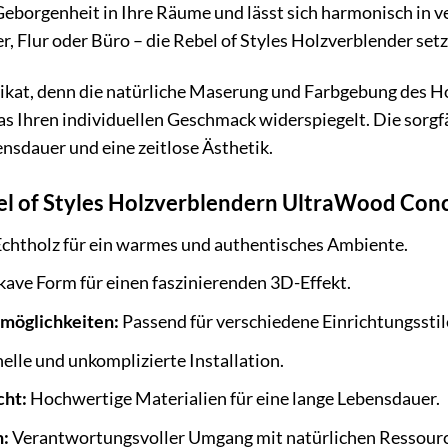
borgenheit in Ihre Räume und lässt sich harmonisch in ve
Flur oder Büro – die Rebel of Styles Holzverblender setze
nikat, denn die natürliche Maserung und Farbgebung des Hol
s Ihren individuellen Geschmack widerspiegelt. Die sorgf
ensdauer und eine zeitlose Ästhetik.
el of Styles Holzverblendern UltraWood Conc
chtholz für ein warmes und authentisches Ambiente.
ave Form für einen faszinierenden 3D-Effekt.
smöglichkeiten:
Passend für verschiedene Einrichtungsstil
elle und unkomplizierte Installation.
cht:
Hochwertige Materialien für eine lange Lebensdauer.
n:
Verantwortungsvoller Umgang mit natürlichen Ressour