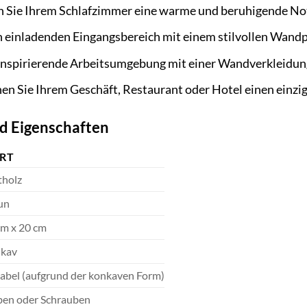
n Sie Ihrem Schlafzimmer eine warme und beruhigende Not
n einladenden Eingangsbereich mit einem stilvollen Wandp
 inspirierende Arbeitsumgebung mit einer Wandverkleidun
en Sie Ihrem Geschäft, Restaurant oder Hotel einen einzi
d Eigenschaften
RT
tholz
un
cm x 20 cm
kav
iabel (aufgrund der konkaven Form)
ben oder Schrauben