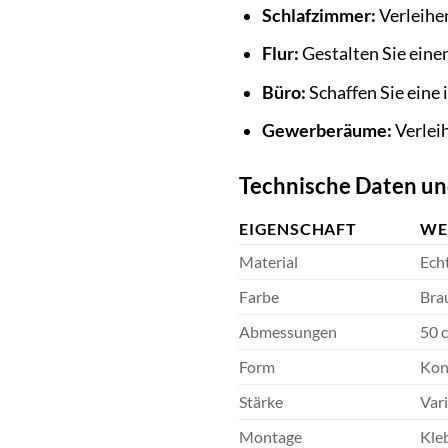
Schlafzimmer:
Verleihe
Flur:
Gestalten Sie eine
Büro:
Schaffen Sie eine
Gewerberäume:
Verleih
Technische Daten un
EIGENSCHAFT
WE
Material
Ech
Farbe
Bra
Abmessungen
50 
Form
Kon
Stärke
Var
Montage
Kle