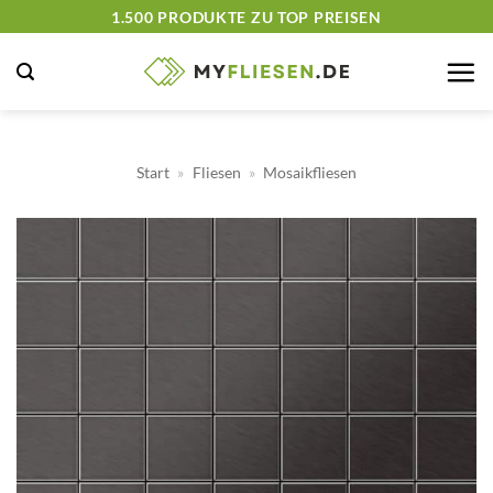
Zum
1.500 PRODUKTE ZU TOP PREISEN
Inhalt
springen
Start
»
Fliesen
»
Mosaikfliesen