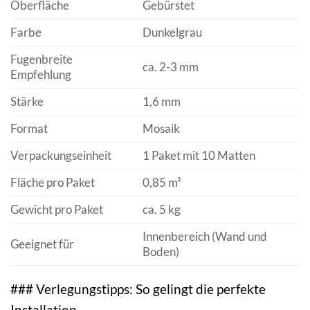
Oberfläche
Gebürstet
Farbe
Dunkelgrau
Fugenbreite
ca. 2-3 mm
Empfehlung
Stärke
1,6 mm
Format
Mosaik
Verpackungseinheit
1 Paket mit 10 Matten
Fläche pro Paket
0,85 m²
Gewicht pro Paket
ca. 5 kg
Innenbereich (Wand und
Geeignet für
Boden)
### Verlegungstipps: So gelingt die perfekte
Installation