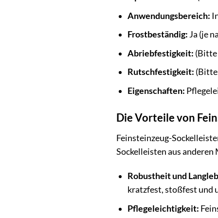
Anwendungsbereich:
I
Frostbeständig:
Ja (je 
Abriebfestigkeit:
(Bitte
Rutschfestigkeit:
(Bitte
Eigenschaften:
Pflegele
Die Vorteile von Fei
Feinsteinzeug-Sockelleisten
Sockelleisten aus anderen M
Robustheit und Langleb
kratzfest, stoßfest und
Pflegeleichtigkeit:
Feins