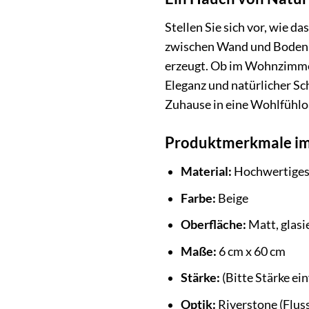
Stellen Sie sich vor, wie d
zwischen Wand und Boden sc
erzeugt. Ob im Wohnzimmer,
Eleganz und natürlicher Sc
Zuhause in eine Wohlfühlo
Produktmerkmale im
Material:
Hochwertiges 
Farbe:
Beige
Oberfläche:
Matt, glasi
Maße:
6 cm x 60 cm
Stärke:
(Bitte Stärke ein
Optik:
Riverstone (Flus