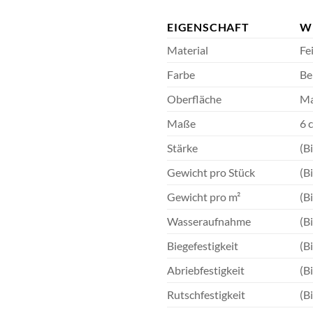
EIGENSCHAFT
W
Material
Fe
Farbe
Be
Oberfläche
Ma
Maße
6 
Stärke
(B
Gewicht pro Stück
(B
Gewicht pro m²
(B
Wasseraufnahme
(B
Biegefestigkeit
(B
Abriebfestigkeit
(B
Rutschfestigkeit
(B