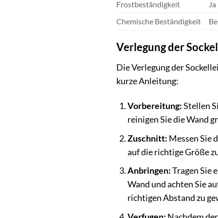
Frostbeständigkeit
Ja
Chemische Beständigkeit
Be
Verlegung der Sockell
Die Verlegung der Sockelle
kurze Anleitung:
Vorbereitung:
Stellen S
reinigen Sie die Wand gr
Zuschnitt:
Messen Sie di
auf die richtige Größe z
Anbringen:
Tragen Sie 
Wand und achten Sie au
richtigen Abstand zu ge
Verfugen:
Nachdem der K