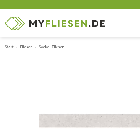
Zum
Inhalt
springen
Start
»
Fliesen
»
Sockel-Fliesen