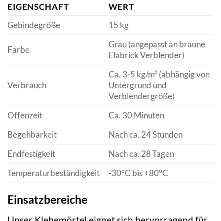
EIGENSCHAFT
WERT
Gebindegröße
15 kg
Grau (angepasst an braune
Farbe
Elabrick Verblender)
Ca. 3-5 kg/m² (abhängig von
Verbrauch
Untergrund und
Verblendergröße)
Offenzeit
Ca. 30 Minuten
Begehbarkeit
Nach ca. 24 Stunden
Endfestigkeit
Nach ca. 28 Tagen
Temperaturbeständigkeit
-30°C bis +80°C
Einsatzbereiche
Unser Klebemörtel eignet sich hervorragend für