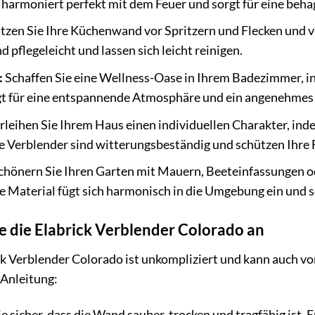
 harmoniert perfekt mit dem Feuer und sorgt für eine beh
zen Sie Ihre Küchenwand vor Spritzern und Flecken und ver
d pflegeleicht und lassen sich leicht reinigen.
:
Schaffen Sie eine Wellness-Oase in Ihrem Badezimmer, i
rgt für eine entspannende Atmosphäre und ein angenehme
rleihen Sie Ihrem Haus einen individuellen Charakter, inde
e Verblender sind witterungsbeständig und schützen Ihre 
hönern Sie Ihren Garten mit Mauern, Beeteinfassungen o
e Material fügt sich harmonisch in die Umgebung ein und s
ie die Elabrick Verblender Colorado an
ck Verblender Colorado ist unkompliziert und kann auch v
 Anleitung:
ie sicher, dass die Wand sauber, trocken und tragfähig ist. 