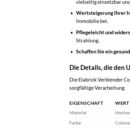
vielseitig einsetzbar und
Wertsteigerung Ihrer I
Immobilie bei.
Pflegeleicht und widers
Strahlung.
Schaffen Sie ein gesun
Die Details, die den
Die Elabrick Verblender Co
sorgfältige Verarbeitung.
EIGENSCHAFT
WERT
Material
Hochwe
Farbe
Colorad