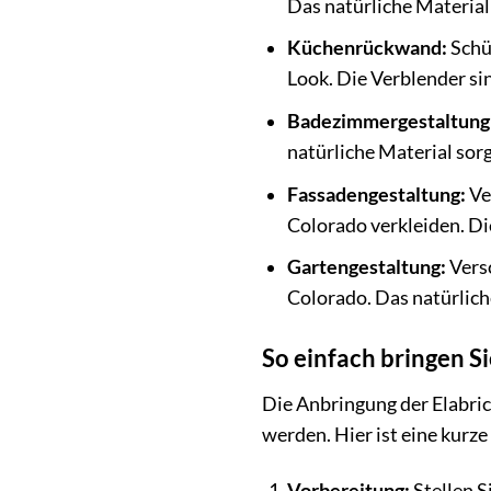
Das natürliche Material
Küchenrückwand:
Schüt
Look. Die Verblender sin
Badezimmergestaltung
natürliche Material so
Fassadengestaltung:
Ve
Colorado verkleiden. Di
Gartengestaltung:
Versc
Colorado. Das natürlich
So einfach bringen S
Die Anbringung der Elabri
werden. Hier ist eine kurze
Vorbereitung:
Stellen S