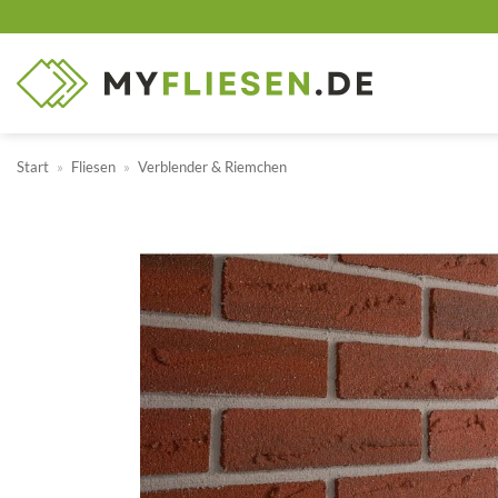
Zum
Inhalt
springen
Start
»
Fliesen
»
Verblender & Riemchen