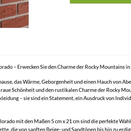
orado – Erwecken Sie den Charme der Rocky Mountains in
ause, das Wärme, Geborgenheit und einen Hauch von Aben
e raue Schönheit und den rustikalen Charme der Rocky Mou
leidung – sie sind ein Statement, ein Ausdruck von Indivi
lorado mit den Maßen 5 cm x 21 cm sind die perfekte Wahl 
tte, die von sanften Beige- und Sandtönen bis hin zu erdig