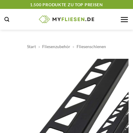
Zum
1.500 PRODUKTE ZU TOP PREISEN
Inhalt
springen
Start
»
Fliesenzubehör
»
Fliesenschienen