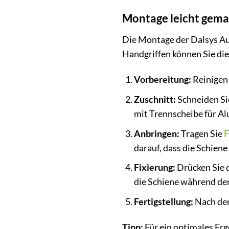
Montage leicht gemach
Die Montage der Dalsys Au
Handgriffen können Sie die
Vorbereitung:
Reinigen 
Zuschnitt:
Schneiden Sie
mit Trennscheibe für A
Anbringen:
Tragen Sie
F
darauf, dass die Schiene
Fixierung:
Drücken Sie d
die Schiene während der
Fertigstellung:
Nach dem
Tipp:
Für ein optimales Erg