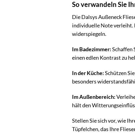
So verwandeln Sie Ih
Die Dalsys Außeneck Fliese
individuelle Note verleiht.
widerspiegeln.
Im Badezimmer:
Schaffen 
einen edlen Kontrast zu he
In der Küche:
Schützen Sie 
besonders widerstandsfähig
Im Außenbereich:
Verleihe
hält den Witterungseinflüs
Stellen Sie sich vor, wie 
Tüpfelchen, das Ihre Flies