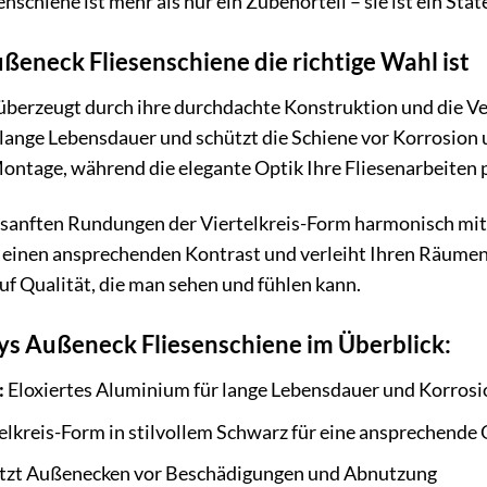
schiene ist mehr als nur ein Zubehörteil – sie ist ein Sta
eneck Fliesenschiene die richtige Wahl ist
 überzeugt durch ihre durchdachte Konstruktion und die V
lange Lebensdauer und schützt die Schiene vor Korrosion 
ntage, während die elegante Optik Ihre Fliesenarbeiten pe
die sanften Rundungen der Viertelkreis-Form harmonisch mit
t einen ansprechenden Kontrast und verleiht Ihren Räumen
uf Qualität, die man sehen und fühlen kann.
sys Außeneck Fliesenschiene im Überblick:
:
Eloxiertes Aluminium für lange Lebensdauer und Korrosi
elkreis-Form in stilvollem Schwarz für eine ansprechende 
tzt Außenecken vor Beschädigungen und Abnutzung