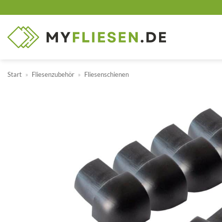
Zum
Inhalt
springen
Start
»
Fliesenzubehör
»
Fliesenschienen