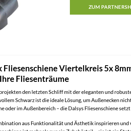
ZUM PARTNERS
 Fliesenschiene Viertelkreis 5x 8m
r Ihre Fliesenträume
nprojekten den letzten Schliff mit der eleganten und robus
ilvollem Schwarz ist die ideale Lösung, um Außenecken nic
e oder im Außenbereich – die Dalsys Fliesenschiene setzt
mbination aus Funktionalität und Ästhetik inspirieren un