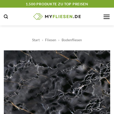
Zum
1.500 PRODUKTE ZU TOP PREISEN
Inhalt
springen
Start
»
Fliesen
»
Bodenfliesen