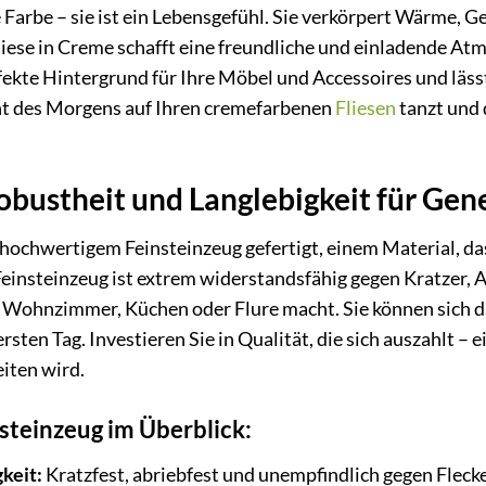
 Farbe – sie ist ein Lebensgefühl. Sie verkörpert Wärme, Ge
se in Creme schafft eine freundliche und einladende Atm
erfekte Hintergrund für Ihre Möbel und Accessoires und läss
icht des Morgens auf Ihren cremefarbenen
Fliesen
tanzt und
obustheit und Langlebigkeit für Gen
 hochwertigem Feinsteinzeug gefertigt, einem Material, d
Feinsteinzeug ist extrem widerstandsfähig gegen Kratzer, A
 Wohnzimmer, Küchen oder Flure macht. Sie können sich da
sten Tag. Investieren Sie in Qualität, die sich auszahlt – 
iten wird.
nsteinzeug im Überblick:
keit:
Kratzfest, abriebfest und unempfindlich gegen Fleck