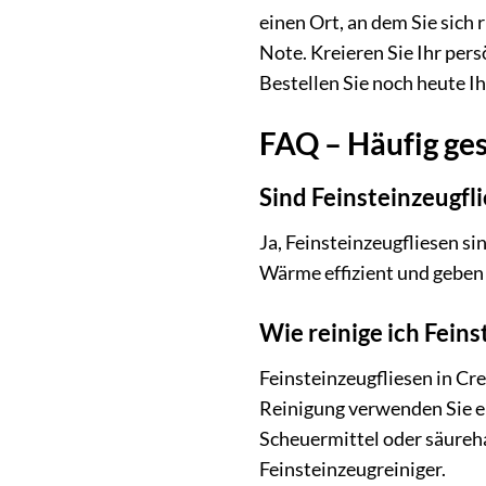
einen Ort, an dem Sie sic
Note. Kreieren Sie Ihr per
Bestellen Sie noch heute I
FAQ – Häufig ges
Sind Feinsteinzeugfl
Ja, Feinsteinzeugfliesen s
Wärme effizient und geben
Wie reinige ich Feins
Feinsteinzeugfliesen in Cr
Reinigung verwenden Sie e
Scheuermittel oder säureha
Feinsteinzeugreiniger.