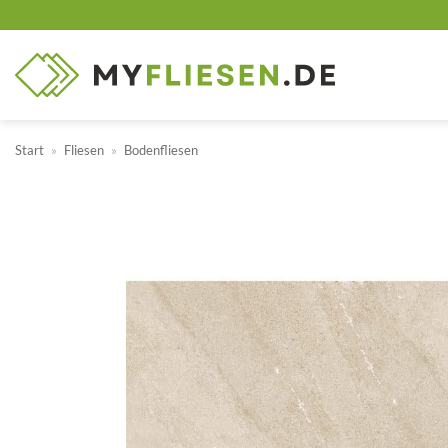
Zum
Inhalt
springen
Start
»
Fliesen
»
Bodenfliesen