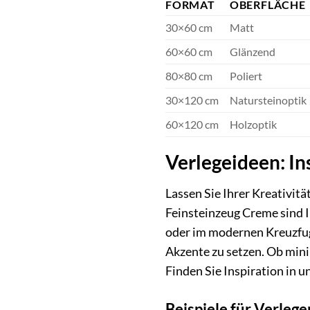
FORMAT
OBERFLÄCHE
30×60 cm
Matt
60×60 cm
Glänzend
80×80 cm
Poliert
30×120 cm
Natursteinoptik
60×120 cm
Holzoptik
Verlegeideen: In
Lassen Sie Ihrer Kreativitä
Feinsteinzeug Creme sind I
oder im modernen Kreuzfug
Akzente zu setzen. Ob mini
Finden Sie Inspiration in u
Beispiele für Verleg