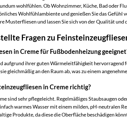
h rundum wohlfühlen. Ob Wohnzimmer, Küche, Bad oder Flu
sönliches Wohlfühlambiente und genießen Sie das Gefühl 
hre Musterfliesen und lassen Sie sich von der Qualität un
tellte Fragen zu Feinsteinzeugflies
iesen in Creme für Fußbodenheizung geeignet
ind aufgrund ihrer guten Wärmeleitfähigkeit hervorragend 
 sie gleichmäßig an den Raum ab, was zu einem angenehme
teinzeugfliesen in Creme richtig?
eme sind sehr pflegeleicht. Regelmäßiges Staubsaugen oder
infach warmes Wasser mit einem milden, pH-neutralen Rein
ltige Produkte, da diese die Oberfläche beschädigen könnte