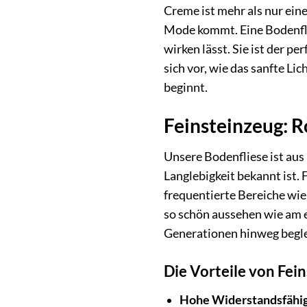
Creme ist mehr als nur eine
Mode kommt. Eine Bodenflie
wirken lässt. Sie ist der p
sich vor, wie das sanfte L
beginnt.
Feinsteinzeug: R
Unsere Bodenfliese ist aus
Langlebigkeit bekannt ist. 
frequentierte Bereiche wie
so schön aussehen wie am er
Generationen hinweg begle
Die Vorteile von Fei
Hohe Widerstandsfähig